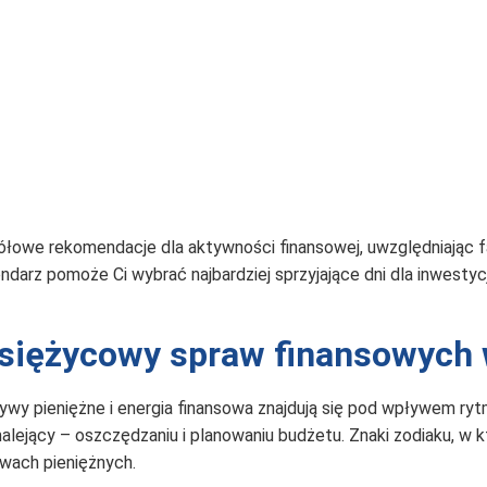
ółowe rekomendacje dla aktywności finansowej, uwzględniając 
endarz pomoże Ci wybrać najbardziej sprzyjające dni dla inwestyc
księżycowy spraw finansowych 
ływy pieniężne i energia finansowa znajdują się pod wpływem r
lejący – oszczędzaniu i planowaniu budżetu. Znaki zodiaku, w k
awach pieniężnych.