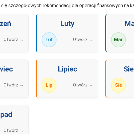
ć się szczegółowych rekomendacji dla operacji finansowych na ka
zeń
Luty
Ma
Lut
Mar
Otwórz →
Otwórz →
wiec
Lipiec
Sie
Lip
Sie
Otwórz →
Otwórz →
opad
Otwórz →