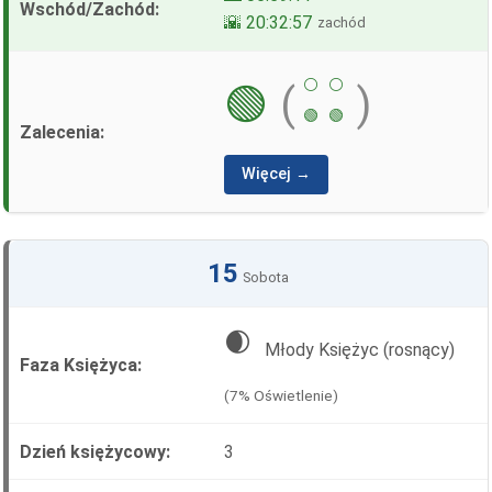
🌇 20:32:57
zachód
⚪
⚪
🟢
(
)
🟢
🟢
Więcej →
15
Sobota
🌒
Młody Księżyc (rosnący)
(7% Oświetlenie)
3