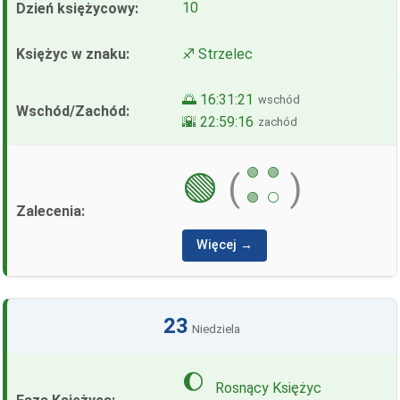
10
♐ Strzelec
🌅 16:31:21
wschód
🌇 22:59:16
zachód
🟢
🟢
🟢
(
)
🟢
⚪
Więcej →
23
Niedziela
🌔
Rosnący Księżyc