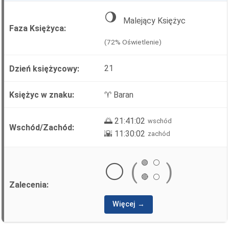
🌖
Malejący Księżyc
(72% Oświetlenie)
21
♈ Baran
🌅 21:41:02
wschód
🌇 11:30:02
zachód
🟢
⚪
⚪
(
)
🔴
⚪
Więcej →