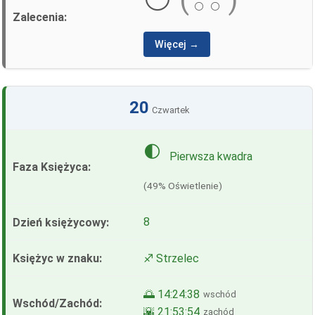
⚪
⚪
Więcej →
20
Czwartek
🌓
Pierwsza kwadra
(49% Oświetlenie)
8
♐ Strzelec
🌅 14:24:38
wschód
🌇 21:53:54
zachód