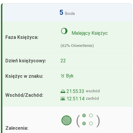
5
Środa
🌖
Malejący Księżyc
(62% Oświetlenie)
22
♉ Byk
🌅 21:55:33
wschód
🌇 12:51:14
zachód
🟢
⚪
🟢
(
)
🟢
⚪