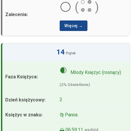
⚪
🔴
⚪
(
)
🟢
🟢
Więcej →
14
Piątek
🌒
Młody Księżyc (rosnący)
(2% Oświetlenie)
2
♍ Panna
🌅 06:59:11
wschód