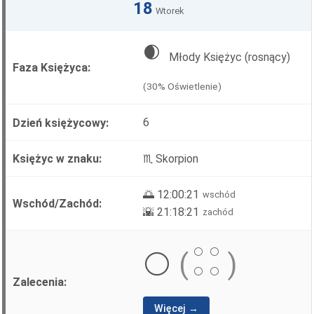
18
Wtorek
🌒
Młody Księżyc (rosnący)
(30% Oświetlenie)
6
♏ Skorpion
🌅 12:00:21
wschód
🌇 21:18:21
zachód
⚪
⚪
⚪
(
)
⚪
⚪
Więcej →