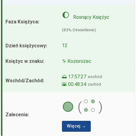
🌔
Rosnący Księżyc
(83% Oświetlenie)
12
♑ Koziorożec
🌅 17:57:27
wschód
🌇 00:48:34
zachód
⚪
🟢
🟢
(
)
🟢
⚪
Więcej →