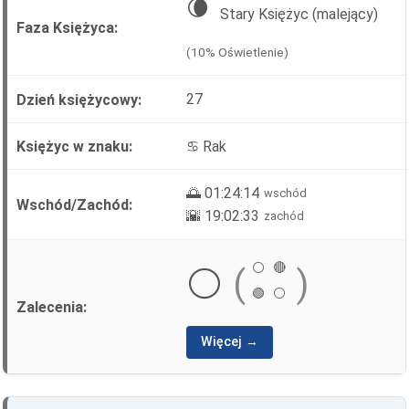
🌘
Stary Księżyc (malejący)
(10% Oświetlenie)
27
♋ Rak
🌅 01:24:14
wschód
🌇 19:02:33
zachód
⚪
🔴
⚪
(
)
🟢
⚪
Więcej →