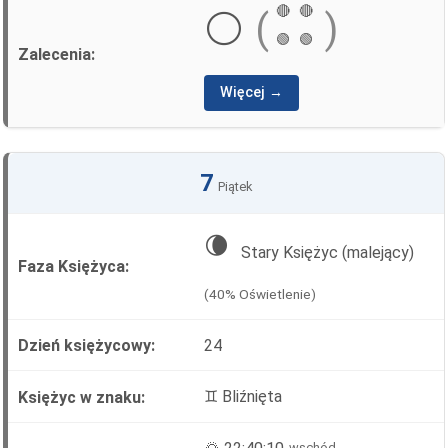
🔴
🔴
⚪
(
)
🟢
🟢
Więcej →
7
Piątek
🌘
Stary Księżyc (malejący)
(40% Oświetlenie)
24
♊ Bliźnięta
wschód