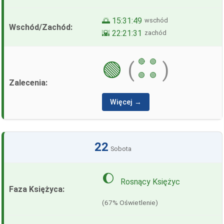
🌅 15:31:49
wschód
🌇 22:21:31
zachód
🔴
🟢
🟢
(
)
🟢
🟢
Więcej →
22
Sobota
🌔
Rosnący Księżyc
(67% Oświetlenie)