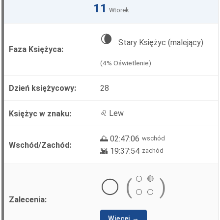
11
Wtorek
🌘
Stary Księżyc (malejący)
(4% Oświetlenie)
28
♌ Lew
🌅 02:47:06
wschód
🌇 19:37:54
zachód
⚪
🔴
⚪
(
)
⚪
⚪
Więcej →