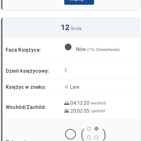
12
Środa
🌑
Nów
(1% Oświetlenie)
1
♌ Lew
🌅 04:13:20
wschód
🌇 20:02:05
zachód
⚪
🔴
⚪
(
)
⚪
⚪