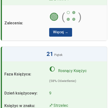
⚪
🟢
🟢
(
)
🟢
🟢
Więcej →
21
Piątek
🌔
Rosnący Księżyc
(58% Oświetlenie)
9
♐ Strzelec