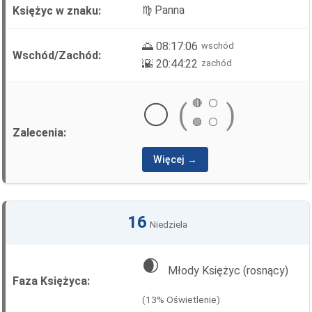
♍ Panna
🌅 08:17:06
wschód
🌇 20:44:22
zachód
🔴
⚪
⚪
(
)
🟢
⚪
Więcej →
16
Niedziela
🌒
Młody Księżyc (rosnący)
(13% Oświetlenie)