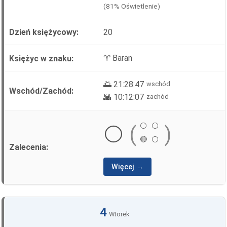
(81% Oświetlenie)
20
♈ Baran
🌅 21:28:47
wschód
🌇 10:12:07
zachód
⚪
⚪
⚪
(
)
🔴
⚪
Więcej →
4
Wtorek