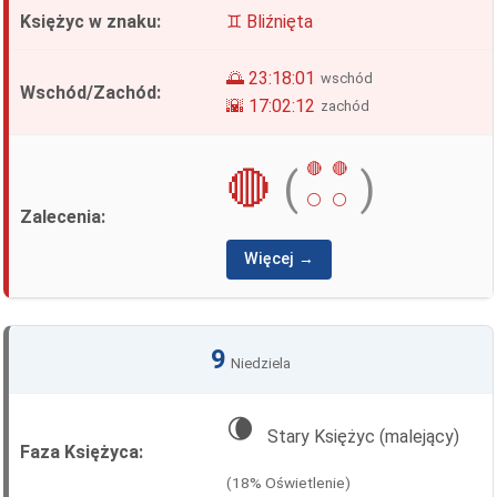
♊ Bliźnięta
🌅 23:18:01
wschód
🌇 17:02:12
zachód
🔴
🔴
🔴
(
)
⚪
⚪
Więcej →
9
Niedziela
🌘
Stary Księżyc (malejący)
(18% Oświetlenie)