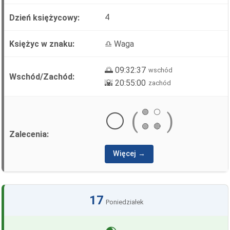
4
♎ Waga
🌅 09:32:37
wschód
🌇 20:55:00
zachód
🟢
⚪
⚪
(
)
🟢
🔴
Więcej →
17
Poniedziałek