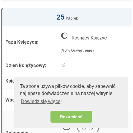
25
Wtorek
🌔
Rosnący Księżyc
(90% Oświetlenie)
13
♒ Wodnik
Ta strona używa plików cookie, aby zapewnić
najlepsze doświadczenie na naszej witrynie.
🌅 18:24:55
wschód
Dowiedz się więcej
🌇 01:55:50
zachód
Rozumiem!
🔴
🟢
⚪
(
)
⚪
⚪