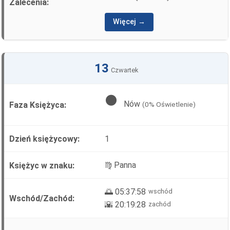
Więcej →
13
Czwartek
🌑
Nów
(0% Oświetlenie)
1
♍ Panna
🌅 05:37:58
wschód
🌇 20:19:28
zachód