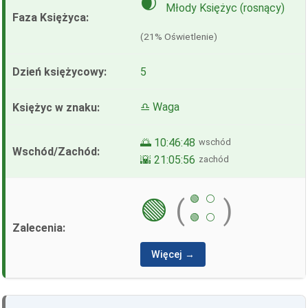
🌒
Młody Księżyc (rosnący)
(21% Oświetlenie)
5
♎ Waga
🌅 10:46:48
wschód
🌇 21:05:56
zachód
🟢
⚪
🟢
(
)
🟢
⚪
Więcej →