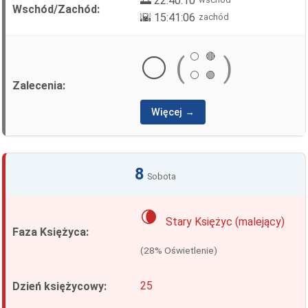
🌅 22:40:10
🌇 15:41:06
zachód
⚪
🔴
⚪
(
)
⚪
🟢
Więcej →
8
Sobota
🌘
Stary Księżyc (malejący)
(28% Oświetlenie)
25