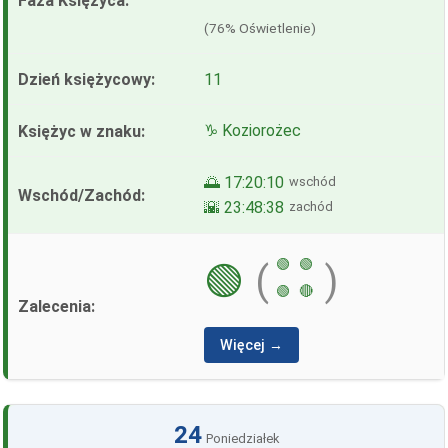
(76% Oświetlenie)
11
♑ Koziorożec
🌅 17:20:10
wschód
🌇 23:48:38
zachód
🟢
🟢
🟢
(
)
🟢
🔴
Więcej →
24
Poniedziałek