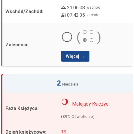
🌅 21:06:08
wschód
🌇 07:42:35
zachód
⚪
⚪
⚪
(
)
🔴
⚪
Więcej →
2
Niedziela
🌖
Malejący Księżyc
(89% Oświetlenie)
19