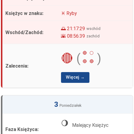
♓ Ryby
🌅 21:17:29
wschód
🌇 08:56:39
zachód
🔴
⚪
🔴
(
)
🔴
🔴
Więcej →
3
Poniedziałek
🌖
Malejący Księżyc