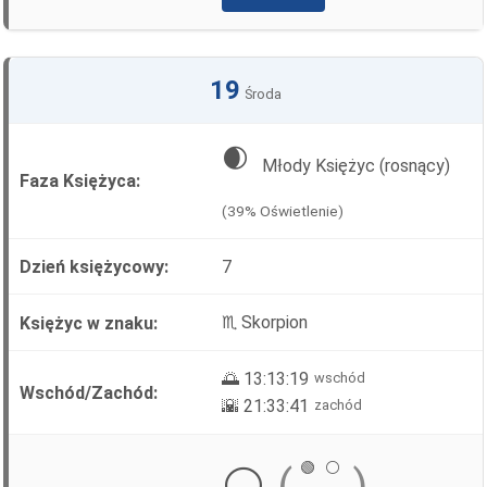
19
Środa
🌒
Młody Księżyc (rosnący)
(39% Oświetlenie)
7
♏ Skorpion
🌅 13:13:19
wschód
🌇 21:33:41
zachód
🟢
⚪
⚪
(
)