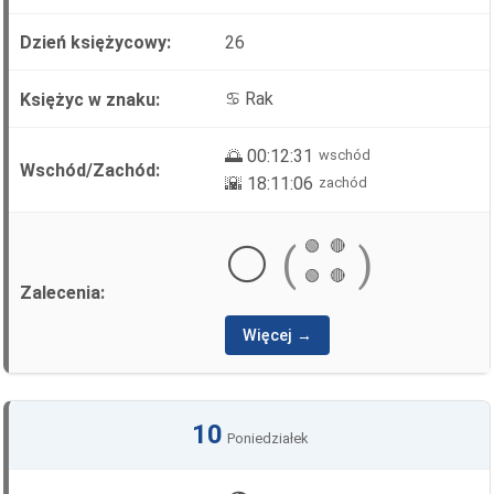
26
♋ Rak
🌅 00:12:31
wschód
🌇 18:11:06
zachód
🟢
🔴
⚪
(
)
🟢
🔴
Więcej →
10
Poniedziałek