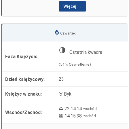
Więcej →
6
Czwartek
🌗
Ostatnia kwadra
(51% Oświetlenie)
23
♉ Byk
🌅 22:14:14
wschód
🌇 14:15:38
zachód