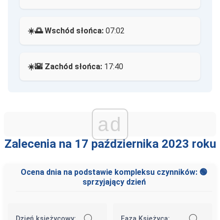
☀️🌅 Wschód słońca:
07:02
☀️🌇 Zachód słońca:
17:40
ad
Zalecenia na 17 października 2023 roku
Ocena dnia na podstawie kompleksu czynników: 🟢
sprzyjający dzień
⚪
⚪
Dzień księżycowy:
Faza Księżyca: