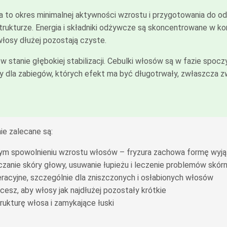
 to okres minimalnej aktywności wzrostu i przygotowania do od
strukturze. Energia i składniki odżywcze są skoncentrowane w ko
włosy dłużej pozostają czyste.
ę w stanie głębokiej stabilizacji. Cebulki włosów są w fazie sp
ny dla zabiegów, których efekt ma być długotrwały, zwłaszcza z
ie zalecane są:
alnym spowolnieniu wzrostu włosów – fryzura zachowa formę wyj
anie skóry głowy, usuwanie łupieżu i leczenie problemów skór
racyjne, szczególnie dla zniszczonych i osłabionych włosów
chcesz, aby włosy jak najdłużej pozostały krótkie
rukturę włosa i zamykające łuski