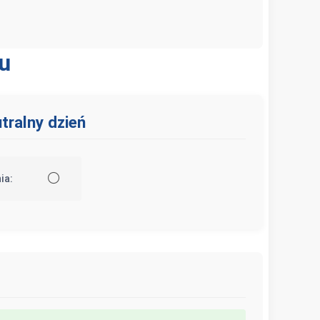
u
tralny dzień
⚪
ia: