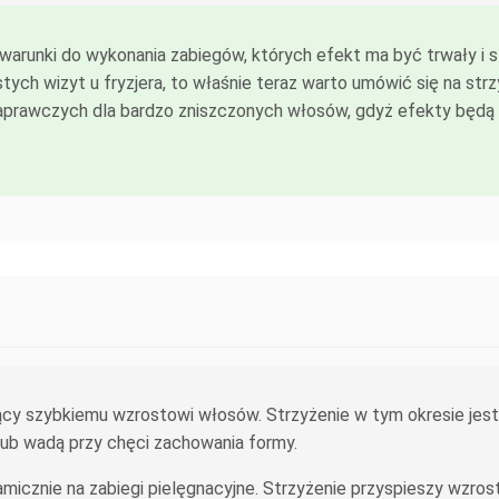
warunki do wykonania zabiegów, których efekt ma być trwały i sta
ych wizyt u fryzjera, to właśnie teraz warto umówić się na str
rawczych dla bardzo zniszczonych włosów, gdyż efekty będą bar
jący szybkiemu wzrostowi włosów. Strzyżenie w tym okresie jes
lub wadą przy chęci zachowania formy.
micznie na zabiegi pielęgnacyjne. Strzyżenie przyspieszy wzros