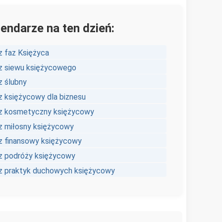
lendarze na ten dzień:
z faz Księżyca
z siewu księżycowego
z ślubny
z księżycowy dla biznesu
z kosmetyczny księżycowy
z miłosny księżycowy
z finansowy księżycowy
z podróży księżycowy
z praktyk duchowych księżycowy