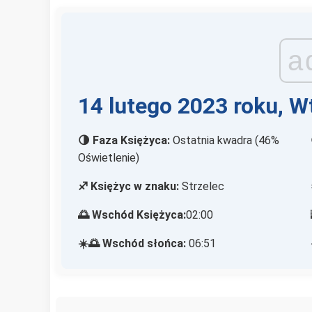
a
14 lutego 2023 roku, W
🌗 Faza Księżyca:
Ostatnia kwadra (46%
Oświetlenie)
♐ Księżyc w znaku:
Strzelec
🌅 Wschód Księżyca:
02:00
☀️🌅 Wschód słońca:
06:51