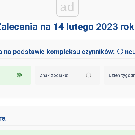
ad
Zalecenia na 14 lutego 2023 rok
a na podstawie kompleksu czynników: ⚪ neu
🟢
⚪
:
Znak zodiaku:
Dzień tygodn
ra