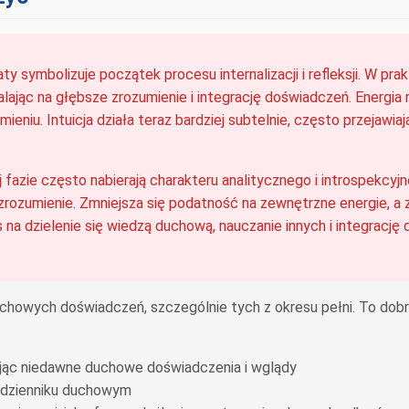
y symbolizuje początek procesu internalizacji i refleksji. W p
ając na głębsze zrozumienie i integrację doświadczeń. Energia ma
niu. Intuicja działa teraz bardziej subtelnie, często przejawiaj
 fazie często nabierają charakteru analitycznego i introspekcy
 i zrozumienie. Zmniejsza się podatność na zewnętrzne energie, 
a dzielenie się wiedzą duchową, nauczanie innych i integrację 
duchowych doświadczeń, szczególnie tych z okresu pełni. To dobry
zując niedawne duchowe doświadczenia i wglądy
w dzienniku duchowym