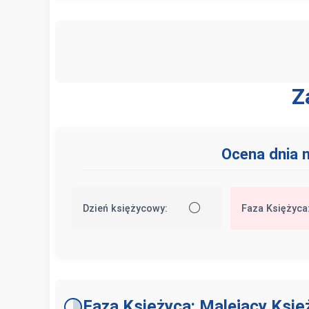
Z
Ocena dnia n
⚪
Dzień księżycowy:
Faza Księżyca
Faza Księżyca: Malejący Księ