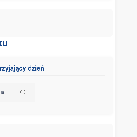
ku
zyjający dzień
⚪
ia: