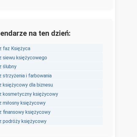
lendarze na ten dzień:
z faz Księżyca
z siewu księżycowego
z ślubny
 strzyżenia i farbowania
z księżycowy dla biznesu
z kosmetyczny księżycowy
z miłosny księżycowy
z finansowy księżycowy
z podróży księżycowy