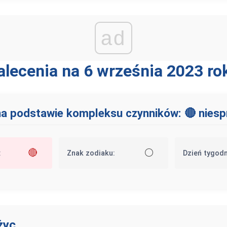
ad
alecenia na 6 września 2023 ro
a podstawie kompleksu czynników: 🔴 niespr
🔴
⚪
:
Znak zodiaku:
Dzień tygodn
życ