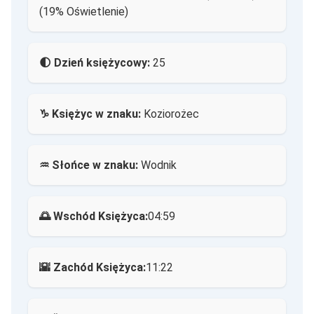
(19% Oświetlenie)
🌓 Dzień księżycowy:
25
♑ Księżyc w znaku:
Koziorożec
♒ Słońce w znaku:
Wodnik
🌅 Wschód Księżyca:
04:59
🌇 Zachód Księżyca:
11:22