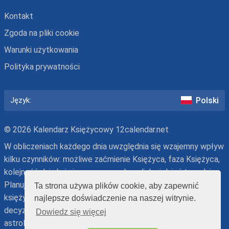
Kontakt
Zgoda na pliki cookie
Warunki użytkowania
Polityka prywatności
Polski
Język:
© 2026 Kalendarz Księżycowy 12calendar.net
W obliczeniach każdego dnia uwzględnia się wzajemny wpływ
kilku czynników: możliwe zaćmienie Księżyca, faza Księżyca,
kolejność dnia księżycowego, znak zodiaku i dzień tygodnia.
Planując aktywność, należy pamiętać, że nasz kalendarz
Ta strona używa plików cookie, aby zapewnić
księżycowy ma charakter rekomendacyjny. Ostateczną
najlepsze doświadczenie na naszej witrynie.
decyzję podejmujesz Ty – uwzględniając lub wbrew opinii
Dowiedz się więcej
astrologów.